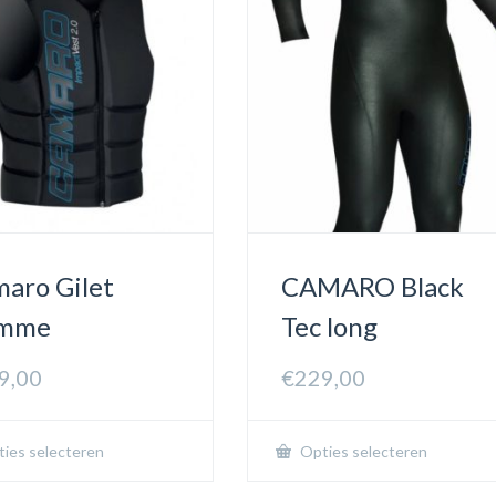
aro Gilet
CAMARO Black
mme
Tec long
9,00
€
229,00
ies selecteren
Opties selecteren