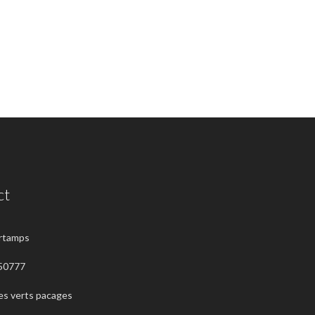
ct
ortamps
50777
es verts pacages