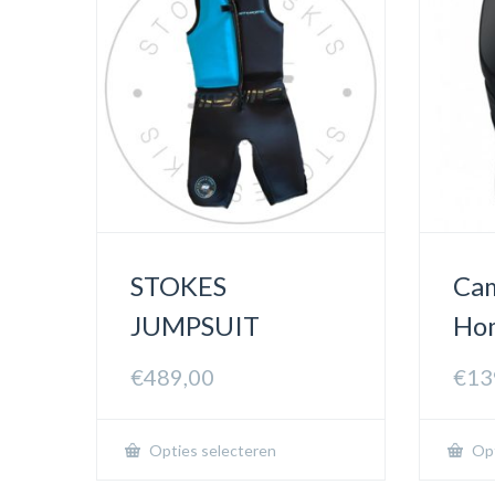
STOKES
Cam
JUMPSUIT
Ho
€
489,00
€
13
Opties selecteren
Opt