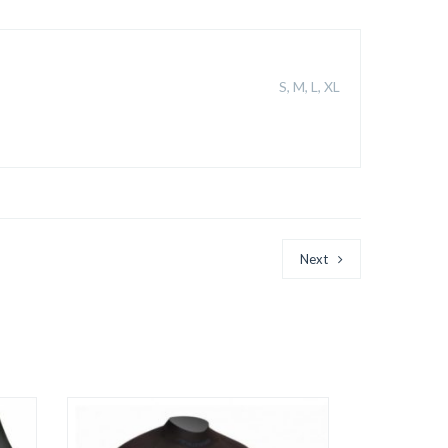
S, M, L, XL
Next