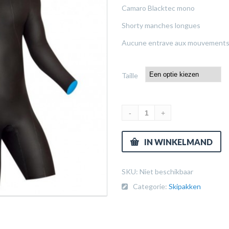
Camaro Blacktec mono
Shorty manches longues
Aucune entrave aux mouvements 
Taille
IN WINKELMAND
SKU:
Niet beschikbaar
Categorie:
Skipakken