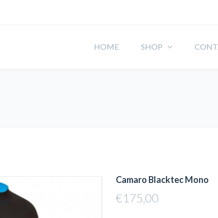
HOME
SHOP
CONT
Camaro Blacktec Mono
€
175,00