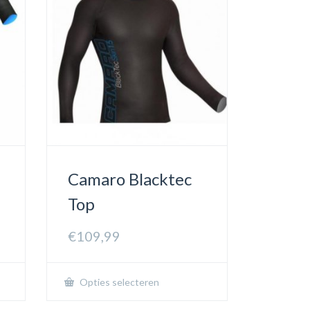
Camaro Blacktec
Top
€
109,99
Opties selecteren